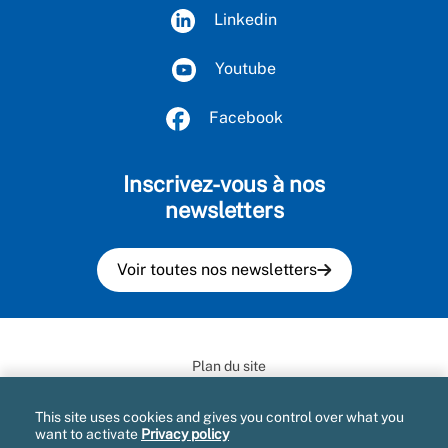
Linkedin
Youtube
Facebook
Inscrivez-vous à nos
newsletters
Voir toutes nos newsletters
Plan du site
Mentions légales et CGU
This site uses cookies and gives you control over what you
want to activate
Privacy policy
Informatique et libertés