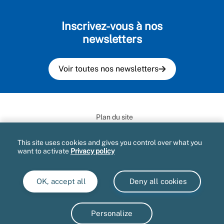
Inscrivez-vous à nos
newsletters
Voir toutes nos newsletters
Plan du site
Mentions légales et CGU
This site uses cookies and gives you control over what you
want to activate
Privacy policy
Informatique et libertés
Accessibilité : partiellement conforme
OK, accept all
Deny all cookies
Marché publics
Gestion des cookies
Personalize