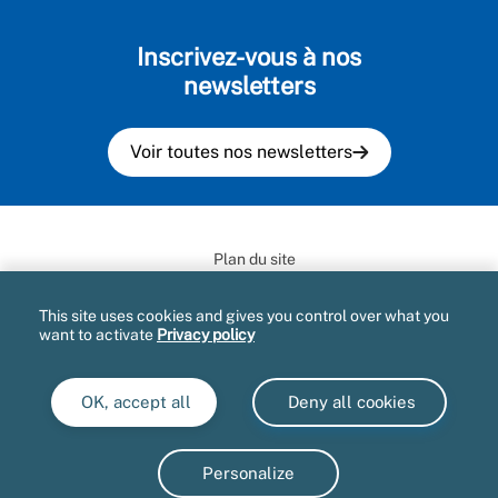
Inscrivez-vous à nos
newsletters
Voir toutes nos newsletters
Plan du site
Mentions légales et CGU
This site uses cookies and gives you control over what you
want to activate
Privacy policy
Informatique et libertés
Accessibilité : partiellement conforme
OK, accept all
Deny all cookies
Marché publics
Gestion des cookies
Personalize